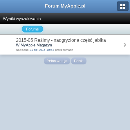
Forum MyApple.pl
Wyniki wyszukiwania
Forums
2015-05 Reżimy - nadgryziona część jabłka
W MyApple Magazyn
Napisano
21 sie 2015 10:43
przez tomasz
Pełna wersja
Polski