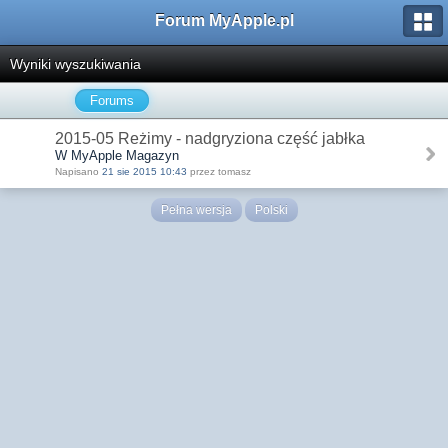
Forum MyApple.pl
Wyniki wyszukiwania
Forums
2015-05 Reżimy - nadgryziona część jabłka
W MyApple Magazyn
Napisano
21 sie 2015 10:43
przez tomasz
Pełna wersja
Polski