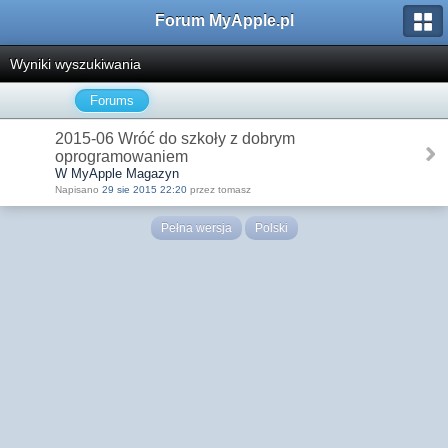
Forum MyApple.pl
Wyniki wyszukiwania
Forums
2015-06 Wróć do szkoły z dobrym
oprogramowaniem
W MyApple Magazyn
Napisano
29 sie 2015 22:20
przez tomasz
Pełna wersja
Polski