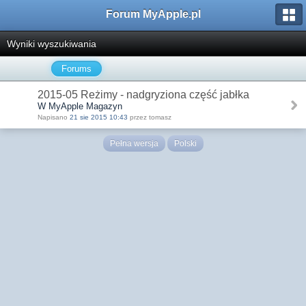
Forum MyApple.pl
Wyniki wyszukiwania
Forums
2015-05 Reżimy - nadgryziona część jabłka
W MyApple Magazyn
Napisano
21 sie 2015 10:43
przez tomasz
Pełna wersja
Polski