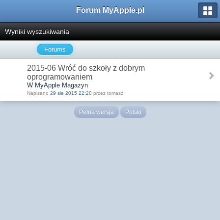
Forum MyApple.pl
Wyniki wyszukiwania
Forums
2015-06 Wróć do szkoły z dobrym
oprogramowaniem
W MyApple Magazyn
Napisano
29 sie 2015 22:20
przez tomasz
Pełna wersja
Polski