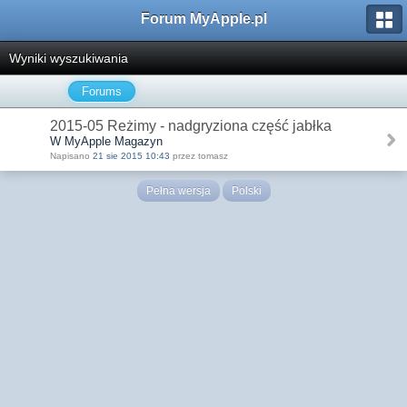
Forum MyApple.pl
Wyniki wyszukiwania
Forums
2015-05 Reżimy - nadgryziona część jabłka
W MyApple Magazyn
Napisano
21 sie 2015 10:43
przez tomasz
Pełna wersja
Polski