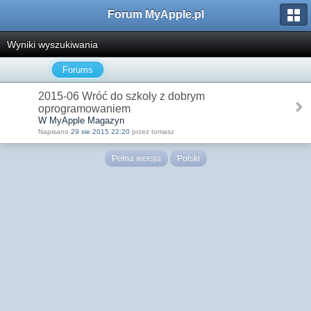
Forum MyApple.pl
Wyniki wyszukiwania
Forums
2015-06 Wróć do szkoły z dobrym
oprogramowaniem
W MyApple Magazyn
Napisano
29 sie 2015 22:20
przez tomasz
Pełna wersja
Polski