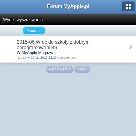
Forum MyApple.pl
Wyniki wyszukiwania
Forums
2015-06 Wróć do szkoły z dobrym
oprogramowaniem
W MyApple Magazyn
Napisano
29 sie 2015 22:20
przez tomasz
Pełna wersja
Polski