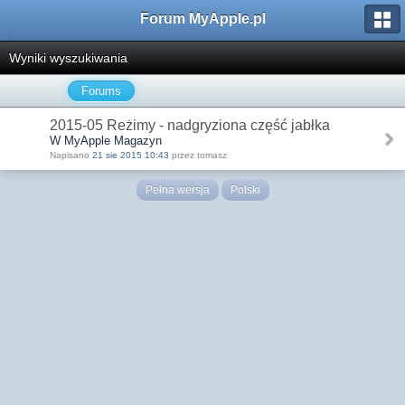
Forum MyApple.pl
Wyniki wyszukiwania
Forums
2015-05 Reżimy - nadgryziona część jabłka
W MyApple Magazyn
Napisano
21 sie 2015 10:43
przez tomasz
Pełna wersja
Polski