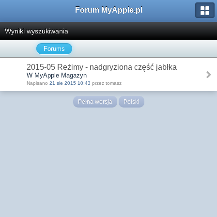
Forum MyApple.pl
Wyniki wyszukiwania
Forums
2015-05 Reżimy - nadgryziona część jabłka
W MyApple Magazyn
Napisano
21 sie 2015 10:43
przez tomasz
Pełna wersja
Polski