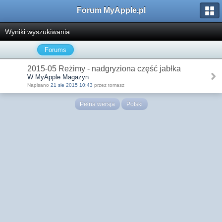
Forum MyApple.pl
Wyniki wyszukiwania
Forums
2015-05 Reżimy - nadgryziona część jabłka
W MyApple Magazyn
Napisano
21 sie 2015 10:43
przez tomasz
Pełna wersja
Polski