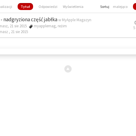
ualizacji
Tytuł
Odpowiedzi
Wyświetlenia
Sortuj
malejąco
- nadgryziona część jabłka
w
MyApple Magazyn
masz, 21 sie 2015
myapplemag
,
reżim
5
omasz ,
21 sie 2015