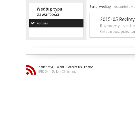
Sortuj według
ostatniej akt
Według typu
zawartości
2015-05 Reżimy 
Forums
Rozpoczęty przez to
Ostatni post przez t
Zmień styl
Polski
Contact Us
Pomoc
IPB3 Skin By Tom Christian.