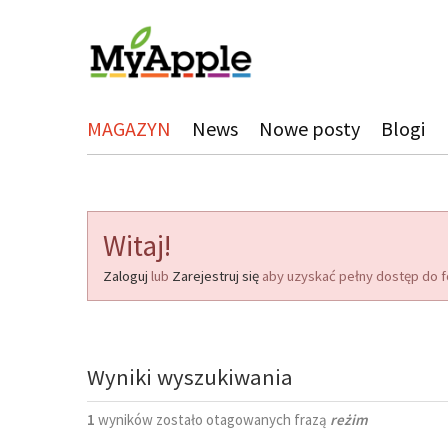
MAGAZYN
News
Nowe posty
Blogi
Witaj!
Zaloguj
lub
Zarejestruj się
aby uzyskać pełny dostęp do f
Wyniki wyszukiwania
1
wyników zostało otagowanych frazą
reżim