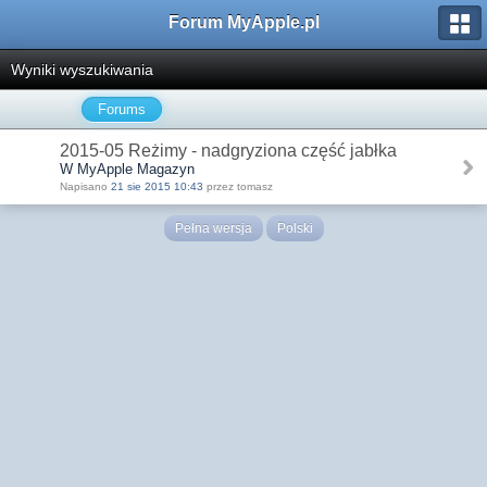
Forum MyApple.pl
Wyniki wyszukiwania
Forums
2015-05 Reżimy - nadgryziona część jabłka
W MyApple Magazyn
Napisano
21 sie 2015 10:43
przez tomasz
Pełna wersja
Polski