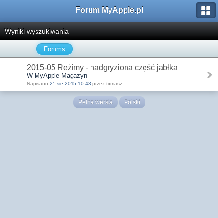
Forum MyApple.pl
Wyniki wyszukiwania
Forums
2015-05 Reżimy - nadgryziona część jabłka
W MyApple Magazyn
Napisano
21 sie 2015 10:43
przez tomasz
Pełna wersja
Polski