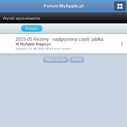
Forum MyApple.pl
Wyniki wyszukiwania
Forums
2015-05 Reżimy - nadgryziona część jabłka
W MyApple Magazyn
Napisano
21 sie 2015 10:43
przez tomasz
Pełna wersja
Polski