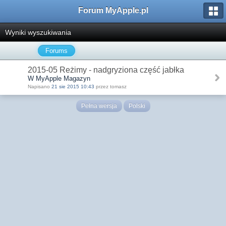
Forum MyApple.pl
Wyniki wyszukiwania
Forums
2015-05 Reżimy - nadgryziona część jabłka
W MyApple Magazyn
Napisano
21 sie 2015 10:43
przez tomasz
Pełna wersja
Polski