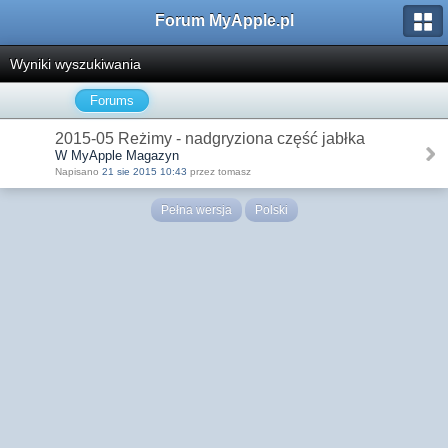
Forum MyApple.pl
Wyniki wyszukiwania
Forums
2015-05 Reżimy - nadgryziona część jabłka
W MyApple Magazyn
Napisano
21 sie 2015 10:43
przez tomasz
Pełna wersja
Polski