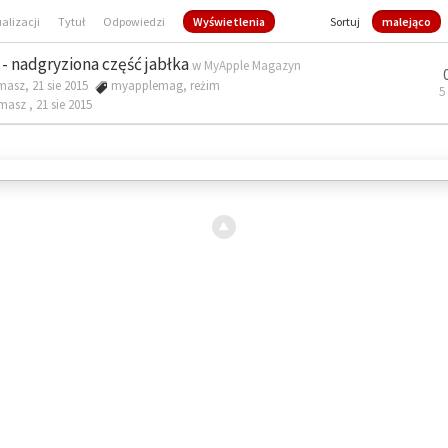
ualizacji
Tytuł
Odpowiedzi
Wyświetlenia
Sortuj
malejąco
- nadgryziona część jabłka
w
MyApple Magazyn
masz, 21 sie 2015
myapplemag
,
reżim
5
omasz ,
21 sie 2015