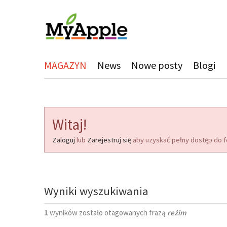
MAGAZYN
News
Nowe posty
Blogi
Witaj!
Zaloguj
lub
Zarejestruj się
aby uzyskać pełny dostęp do f
Wyniki wyszukiwania
1
wyników zostało otagowanych frazą
reżim