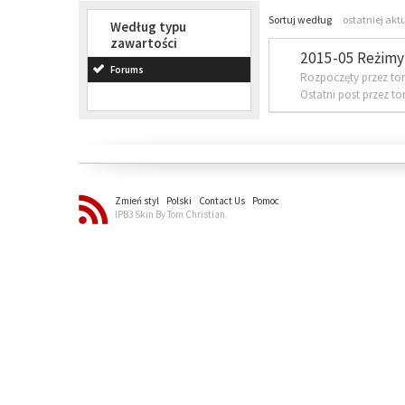
Sortuj według
ostatniej akt
Według typu
zawartości
2015-05 Reżimy 
Forums
Rozpoczęty przez to
Ostatni post przez t
Zmień styl
Polski
Contact Us
Pomoc
IPB3 Skin By Tom Christian.