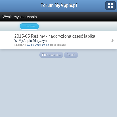
Forum MyApple.pl
Wyniki wyszukiwania
Forums
2015-05 Reżimy - nadgryziona część jabłka
W MyApple Magazyn
Napisano
21 sie 2015 10:43
przez tomasz
Pełna wersja
Polski