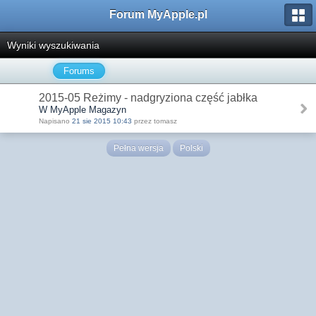
Forum MyApple.pl
Wyniki wyszukiwania
Forums
2015-05 Reżimy - nadgryziona część jabłka
W MyApple Magazyn
Napisano
21 sie 2015 10:43
przez tomasz
Pełna wersja
Polski