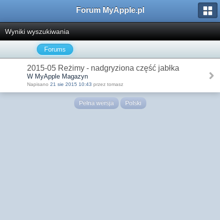
Forum MyApple.pl
Wyniki wyszukiwania
Forums
2015-05 Reżimy - nadgryziona część jabłka
W MyApple Magazyn
Napisano
21 sie 2015 10:43
przez tomasz
Pełna wersja
Polski