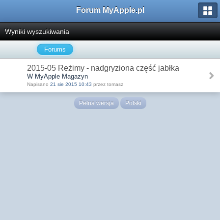
Forum MyApple.pl
Wyniki wyszukiwania
Forums
2015-05 Reżimy - nadgryziona część jabłka
W MyApple Magazyn
Napisano
21 sie 2015 10:43
przez tomasz
Pełna wersja
Polski