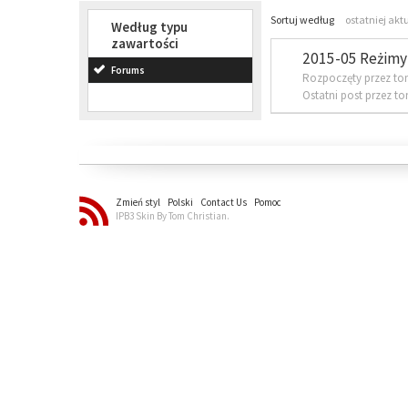
Sortuj według
ostatniej akt
Według typu
zawartości
2015-05 Reżimy 
Forums
Rozpoczęty przez to
Ostatni post przez t
Zmień styl
Polski
Contact Us
Pomoc
IPB3 Skin By Tom Christian.