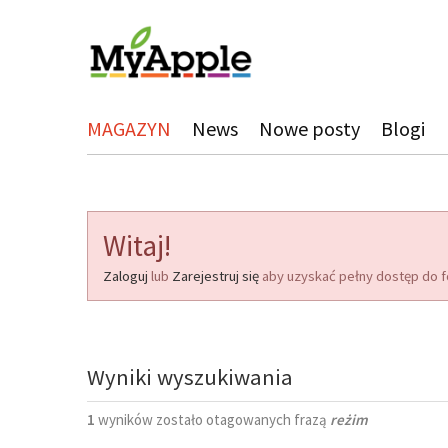
MAGAZYN
News
Nowe posty
Blogi
Witaj!
Zaloguj
lub
Zarejestruj się
aby uzyskać pełny dostęp do f
Wyniki wyszukiwania
1
wyników zostało otagowanych frazą
reżim