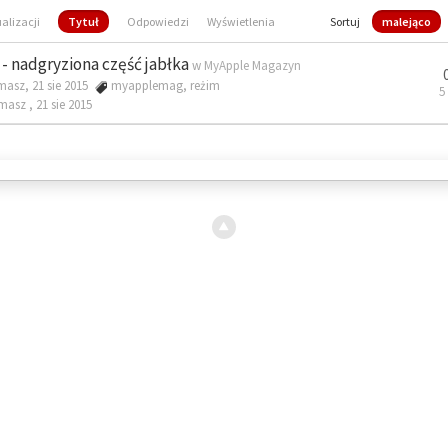
ualizacji
Tytuł
Odpowiedzi
Wyświetlenia
Sortuj
malejąco
- nadgryziona część jabłka
w
MyApple Magazyn
masz, 21 sie 2015
myapplemag
,
reżim
5
omasz ,
21 sie 2015