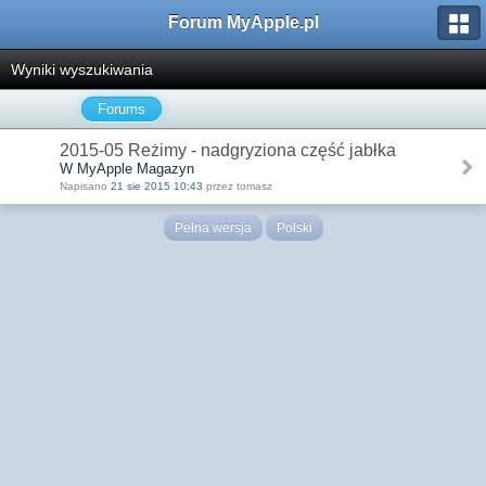
Forum MyApple.pl
Wyniki wyszukiwania
Forums
2015-05 Reżimy - nadgryziona część jabłka
W MyApple Magazyn
Napisano
21 sie 2015 10:43
przez tomasz
Pełna wersja
Polski