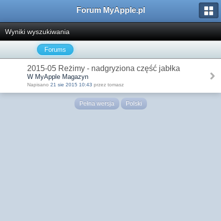
Forum MyApple.pl
Wyniki wyszukiwania
Forums
2015-05 Reżimy - nadgryziona część jabłka
W MyApple Magazyn
Napisano
21 sie 2015 10:43
przez tomasz
Pełna wersja
Polski