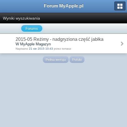
Forum MyApple.pl
Wyniki wyszukiwania
Forums
2015-05 Reżimy - nadgryziona część jabłka
W MyApple Magazyn
Napisano
21 sie 2015 10:43
przez tomasz
Pełna wersja
Polski