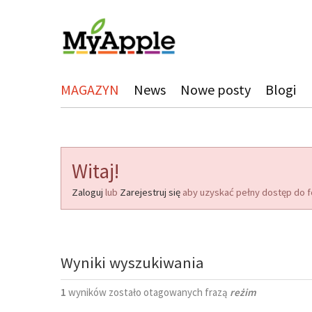
MAGAZYN
News
Nowe posty
Blogi
Witaj!
Zaloguj
lub
Zarejestruj się
aby uzyskać pełny dostęp do f
Wyniki wyszukiwania
1
wyników zostało otagowanych frazą
reżim