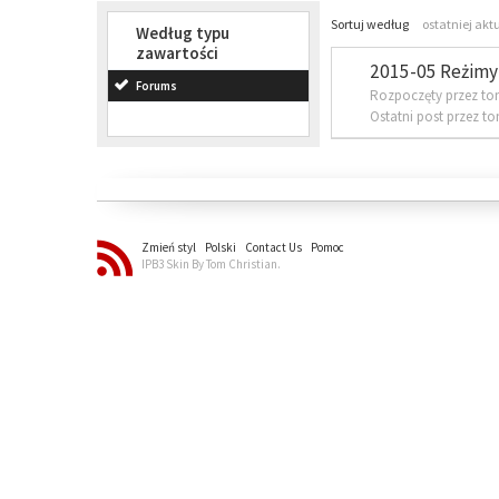
Sortuj według
ostatniej akt
Według typu
zawartości
2015-05 Reżimy 
Forums
Rozpoczęty przez to
Ostatni post przez t
Zmień styl
Polski
Contact Us
Pomoc
IPB3 Skin By Tom Christian.