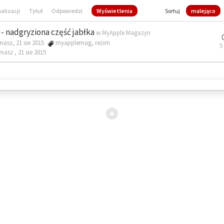
ualizacji
Tytuł
Odpowiedzi
Wyświetlenia
Sortuj
malejąco
- nadgryziona część jabłka
w
MyApple Magazyn
masz, 21 sie 2015
myapplemag
,
reżim
5
omasz ,
21 sie 2015