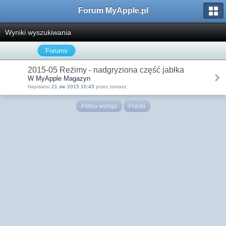
Forum MyApple.pl
Wyniki wyszukiwania
Forums
2015-05 Reżimy - nadgryziona część jabłka
W MyApple Magazyn
Napisano
21 sie 2015 10:43
przez tomasz
Pełna wersja
Polski