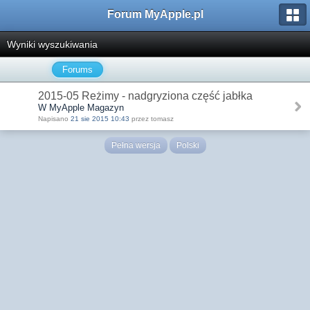
Forum MyApple.pl
Wyniki wyszukiwania
Forums
2015-05 Reżimy - nadgryziona część jabłka
W MyApple Magazyn
Napisano
21 sie 2015 10:43
przez tomasz
Pełna wersja
Polski