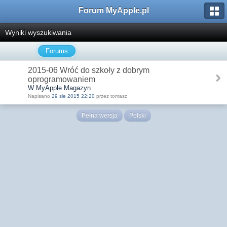
Forum MyApple.pl
Wyniki wyszukiwania
Forums
2015-06 Wróć do szkoły z dobrym
oprogramowaniem
W MyApple Magazyn
Napisano
29 sie 2015 22:20
przez tomasz
Pełna wersja
Polski