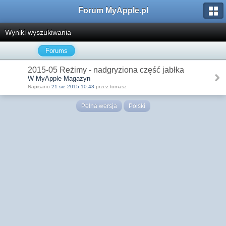
Forum MyApple.pl
Wyniki wyszukiwania
Forums
2015-05 Reżimy - nadgryziona część jabłka
W MyApple Magazyn
Napisano
21 sie 2015 10:43
przez tomasz
Pełna wersja
Polski