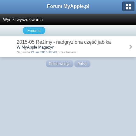
Forum MyApple.pl
Wyniki wyszukiwania
Forums
2015-05 Reżimy - nadgryziona część jabłka
W MyApple Magazyn
Napisano
21 sie 2015 10:43
przez tomasz
Pełna wersja
Polski