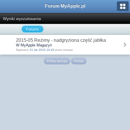
Forum MyApple.pl
Wyniki wyszukiwania
Forums
2015-05 Reżimy - nadgryziona część jabłka
W MyApple Magazyn
Napisano
21 sie 2015 10:43
przez tomasz
Pełna wersja
Polski