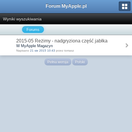
Forum MyApple.pl
Wyniki wyszukiwania
Forums
2015-05 Reżimy - nadgryziona część jabłka
W MyApple Magazyn
Napisano
21 sie 2015 10:43
przez tomasz
Pełna wersja
Polski