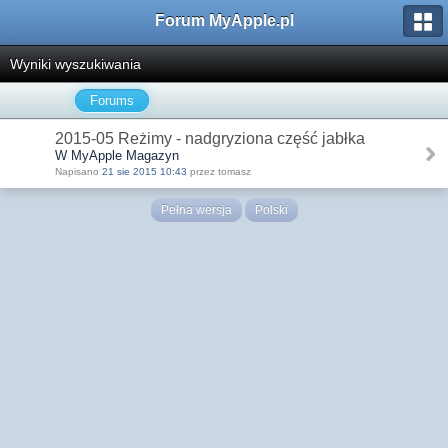
Forum MyApple.pl
Wyniki wyszukiwania
Forums
2015-05 Reżimy - nadgryziona część jabłka
W MyApple Magazyn
Napisano
21 sie 2015 10:43
przez tomasz
Pełna wersja
Polski