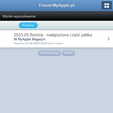
Forum MyApple.pl
Wyniki wyszukiwania
Forums
2015-05 Reżimy - nadgryziona część jabłka
W MyApple Magazyn
Napisano
21 sie 2015 10:43
przez tomasz
Pełna wersja
Polski