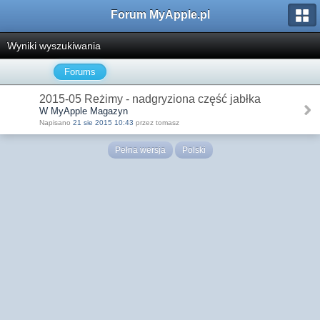
Forum MyApple.pl
Wyniki wyszukiwania
Forums
2015-05 Reżimy - nadgryziona część jabłka
W MyApple Magazyn
Napisano
21 sie 2015 10:43
przez tomasz
Pełna wersja
Polski