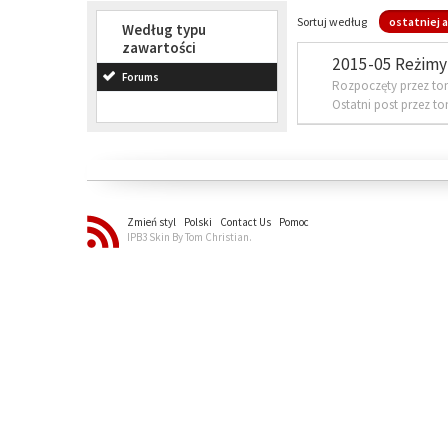
Sortuj według
ostatniej a
Według typu
zawartości
2015-05 Reżimy 
Forums
Rozpoczęty przez to
Ostatni post przez t
Zmień styl
Polski
Contact Us
Pomoc
IPB3 Skin By Tom Christian.