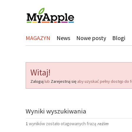
MAGAZYN
News
Nowe posty
Blogi
Witaj!
Zaloguj
lub
Zarejestruj się
aby uzyskać pełny dostęp do f
Wyniki wyszukiwania
1
wyników zostało otagowanych frazą
reżim