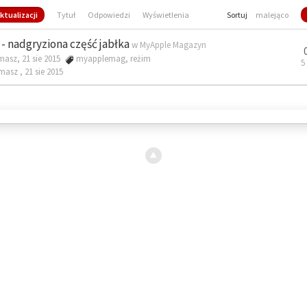
ktualizacji
Tytuł
Odpowiedzi
Wyświetlenia
Sortuj
malejąco
- nadgryziona część jabłka
w
MyApple Magazyn
masz, 21 sie 2015
myapplemag
,
reżim
5
omasz ,
21 sie 2015