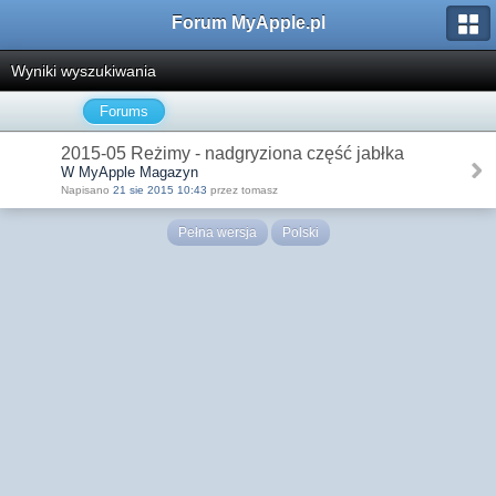
Forum MyApple.pl
Wyniki wyszukiwania
Forums
2015-05 Reżimy - nadgryziona część jabłka
W MyApple Magazyn
Napisano
21 sie 2015 10:43
przez tomasz
Pełna wersja
Polski