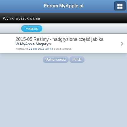
Forum MyApple.pl
Wyniki wyszukiwania
Forums
2015-05 Reżimy - nadgryziona część jabłka
W MyApple Magazyn
Napisano
21 sie 2015 10:43
przez tomasz
Pełna wersja
Polski