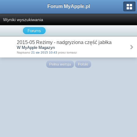
Forum MyApple.pl
Wyniki wyszukiwania
Forums
2015-05 Reżimy - nadgryziona część jabłka
W MyApple Magazyn
Napisano
21 sie 2015 10:43
przez tomasz
Pełna wersja
Polski