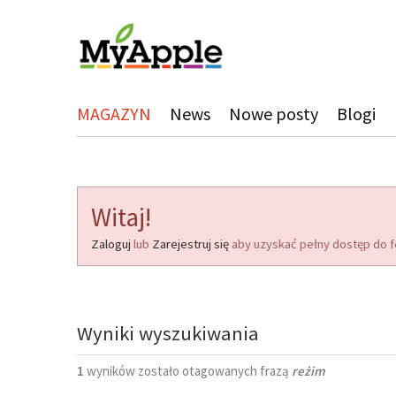
MAGAZYN
News
Nowe posty
Blogi
Witaj!
Zaloguj
lub
Zarejestruj się
aby uzyskać pełny dostęp do f
Wyniki wyszukiwania
1
wyników zostało otagowanych frazą
reżim