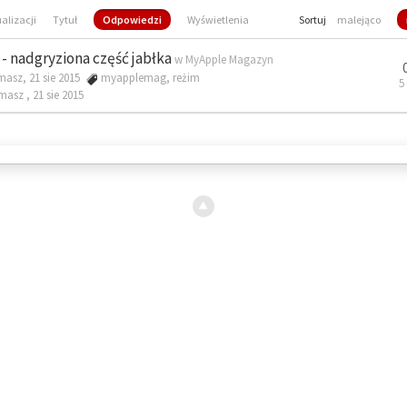
ualizacji
Tytuł
Odpowiedzi
Wyświetlenia
Sortuj
malejąco
- nadgryziona część jabłka
w
MyApple Magazyn
masz, 21 sie 2015
myapplemag
,
reżim
5
omasz ,
21 sie 2015