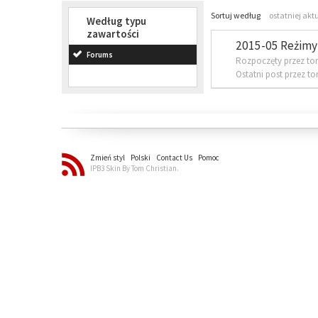
Sortuj według
ostatniej akt
Według typu
zawartości
2015-05 Reżimy 
Forums
Rozpoczęty przez to
Ostatni post przez t
Zmień styl
Polski
Contact Us
Pomoc
IPB3 Skin By Tom Christian.