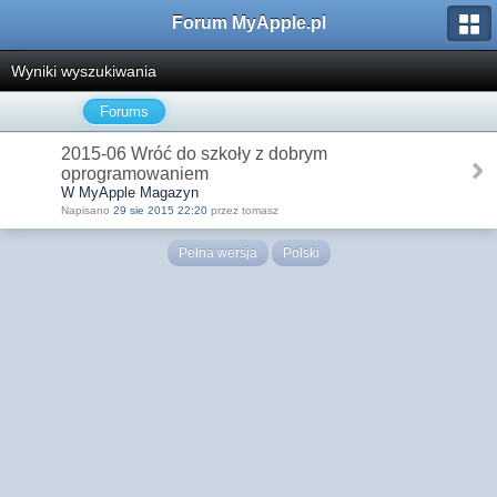
Forum MyApple.pl
Wyniki wyszukiwania
Forums
2015-06 Wróć do szkoły z dobrym
oprogramowaniem
W MyApple Magazyn
Napisano
29 sie 2015 22:20
przez tomasz
Pełna wersja
Polski