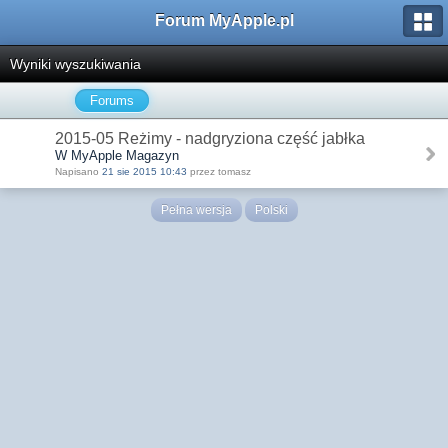
Forum MyApple.pl
Wyniki wyszukiwania
Forums
2015-05 Reżimy - nadgryziona część jabłka
W MyApple Magazyn
Napisano
21 sie 2015 10:43
przez tomasz
Pełna wersja
Polski