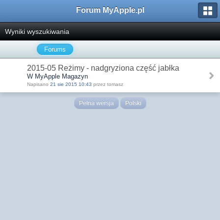
Forum MyApple.pl
Wyniki wyszukiwania
Forums
2015-05 Reżimy - nadgryziona część jabłka
W MyApple Magazyn
Napisano
21 sie 2015 10:43
przez tomasz
Pełna wersja
Polski