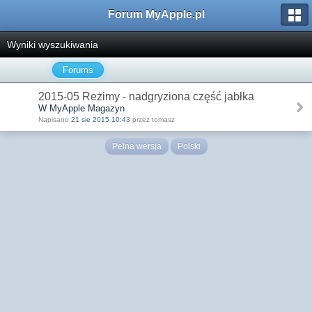
Forum MyApple.pl
Wyniki wyszukiwania
Forums
2015-05 Reżimy - nadgryziona część jabłka
W MyApple Magazyn
Napisano
21 sie 2015 10:43
przez tomasz
Pełna wersja
Polski