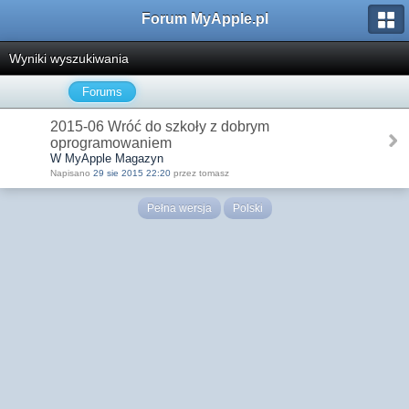
Forum MyApple.pl
Wyniki wyszukiwania
Forums
2015-06 Wróć do szkoły z dobrym
oprogramowaniem
W MyApple Magazyn
Napisano
29 sie 2015 22:20
przez tomasz
Pełna wersja
Polski