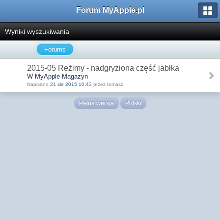
Forum MyApple.pl
Wyniki wyszukiwania
Forums
2015-05 Reżimy - nadgryziona część jabłka
W MyApple Magazyn
Napisano
21 sie 2015 10:43
przez tomasz
Pełna wersja
Polski