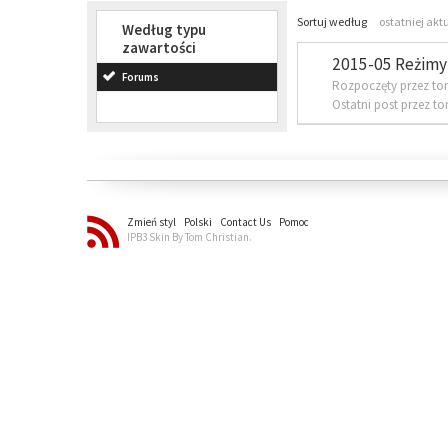
Sortuj według
ostatniej akt
Według typu
zawartości
2015-05 Reżimy 
Forums
Rozpoczęty przez to
Ostatni post przez t
Zmień styl
Polski
Contact Us
Pomoc
IPB3 Skin By Tom Christian.