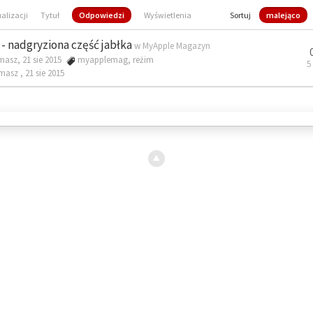
ualizacji
Tytuł
Odpowiedzi
Wyświetlenia
Sortuj
malejąco
- nadgryziona część jabłka
w
MyApple Magazyn
masz, 21 sie 2015
myapplemag
,
reżim
5
omasz ,
21 sie 2015