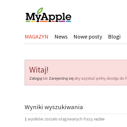
MAGAZYN
News
Nowe posty
Blogi
Witaj!
Zaloguj
lub
Zarejestruj się
aby uzyskać pełny dostęp do f
Wyniki wyszukiwania
1
wyników zostało otagowanych frazą
reżim