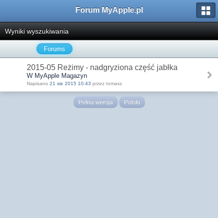
Forum MyApple.pl
Wyniki wyszukiwania
Forums
2015-05 Reżimy - nadgryziona część jabłka
W MyApple Magazyn
Napisano
21 sie 2015 10:43
przez tomasz
Pełna wersja
Polski